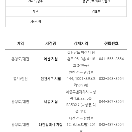
전라도/광주
경상도/부산/대구/울산
제주
강원도
기타지역
지역
지점명
상세지역
전화번호
충청남도 아산시 청
충청도/대전
아산 지점
운로 95, 3층 4-18
041-555-3554
호(온천동)
인천 서구 완정로
경기/인천
인천서구 지점
144, 1001-8호(프
032-568-3554
라임타워)
세종특별자치시 나성
북 1로 22, 5층
충청도/대전
세종 지점
044-867-3554
RA532호(나성동,디
펠리체)
대전 서구 탄방로
충청도/대전
대전광역시 지점
12, (네스트빌) 201
042-487-3554
호