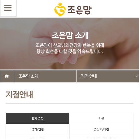
조은맘 소개
지점 안내
지점안내
전체(55)
서울
경기/인천
충청도/대전