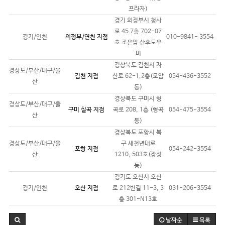
프라자)
경기 의정부시 청사
로 45 7층 702-07
경기/인천
의정부/연천 지점
010-9841- 3554
호 조은맘 산후도우
미
경상북도 김천시 자
경상도/부산/대구/울
김천 지점
산로 62-1,2층(모암
054-436-3552
산
동)
경상북도 구미시 형
경상도/부산/대구/울
구미 칠곡 지점
곡로 208, 1층 (형곡
054-475-3554
산
동)
경상북도 포항시 북
경상도/부산/대구/울
구 새천년대로
포항 지점
054-242-3554
산
1210, 503호(장성
동)
경기도 오산시 오산
경기/인천
오산 지점
로 212번길 11-3, 3
031-206-3554
층 301-N13호
날짜순
목록