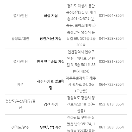
경기도 화성시 동탄
중심상가2길 8, 제 4
경기/인천
화성 지점
031-664-3554
층 401-다87호(반
송동, 로하스애비뉴)
충청남도 당진시 운
충청도/대전
당진/서산 지점
학길 69, 501동 2층
041-358-3554
202호
인천광역시 연수구
인천타워대로 54번
경기/인천
인천 연수송도 지점
032-831-3554
길 3, 5층 501호 35
번(카페24)
제주특별자치도 제주
제주지점 & 일르마
제주
시 청사로 34, 3층
064-722-3554
망
(도남동)
경상북도 경산시 경
경상도/부산/대구/울
경산 지점
산로42길 18-2(옥
053-813-3554
산
산동)
전라남도 무안군 삼
향읍 남악3로 74, 1
전라도/광주
무안/남악 지점
061-283-3554
동 8층 802호(유풍