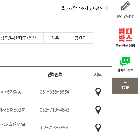
홈
조은맘 소개
지점 안내
경상도/부산/대구/울산
제주
강원도
전화번호
지도
3호 (빛가람동)
061-333-3554
자 5층 502호
032-719-4843
 202호(한강로
02-716-3554