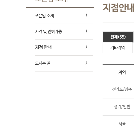
지점안
조은맘 소개
자격 및 인허가증
전체(55)
지점 안내
기타지역
오시는 길
지역
전라도/광주
경기/인천
서울