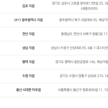
경기도 김포시 고촌읍 장차로13번길 25, 3층
김포 지점
(세종프라자)
(A+) 광주광역시 지점
광주광역시 북구 서암대로 95, 제상가
천안 지점
충청남도 천안시 서북구 쌍용3길 17,
성남 지점
성남시 수정구 산성대로 95, 4층 11호(수진
평택 지점
경기도 평택시 송탄공원로 146, 제상가동 
수원 지점
경기도 수원시 영통구 삼성로 274, 1
용산 서대문 마포점
서울특별시 용산구 원효로90길 11, 10