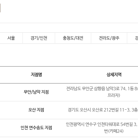
내
서울
경기/인천
충청도/대전
전라도/광주
지점명
상세지역
전라남도 무안군 삼향읍 남악3로 74, 1동 8
무안/남악 지점
프라자)
오산 지점
경기도 오산시 오산로 212번길 11-3, 3층
인천광역시 연수구 인천타워대로 54번길 3, 5
인천 연수송도 지점
번(카페24)