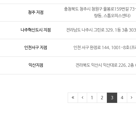
충청북도 청주시 청원구 율봉로159번길 73-1
청주 지점
량동, 스톰오피스센터)
나주혁신도시 지점
전라남도 나주시 그린로 329, 1동 3층 30
인천서구 지점
인천 서구 완정로 144, 1001-8호(
익산지점
전라북도 익산시 익산대로 226, 2층 
1
2
3
4