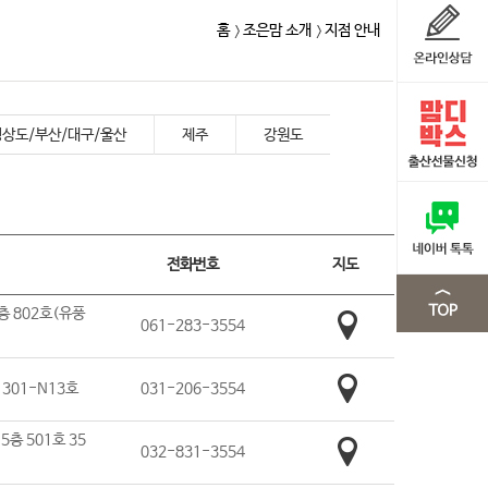
홈
조은맘 소개
지점 안내
경상도/부산/대구/울산
제주
강원도
전화번호
지도
층 802호(유풍
061-283-3554
 301-N13호
031-206-3554
층 501호 35
032-831-3554