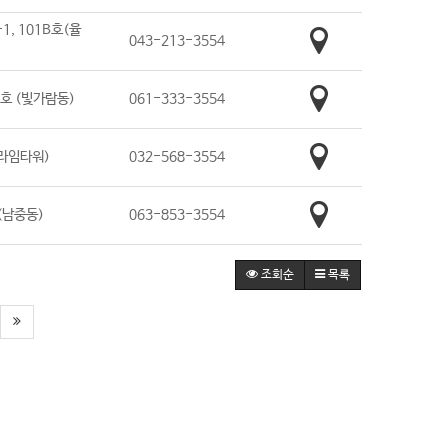
, 101B호(율
043-213-3554
3호 (빛가람동)
061-333-3554
프라임타워)
032-568-3554
(남중동)
063-853-3554
조회순
목록