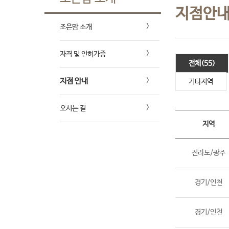
지점안
조은맘 소개
자격 및 인허가증
전체(55)
지점 안내
기타지역
오시는 길
지역
전라도/광주
경기/인천
경기/인천