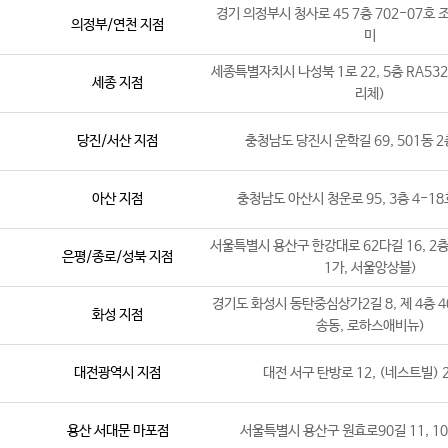
경기 의정부시 청사로 45 7층 702-07호
의정부/연천 지점
미
세종특별자치시 나성북 1로 22, 5층 RA53
세종 지점
리체)
당진/서산 지점
충청남도 당진시 운학길 69, 501동 2
아산 지점
충청남도 아산시 청운로 95, 3층 4-1
서울특별시 용산구 한강대로 62다길 16, 2층
은평/종로/성북 지점
1가, 서울앙상블)
경기도 화성시 동탄중심상가2길 8, 제 4층 4
화성 지점
송동, 로하스애비뉴)
대전광역시 지점
대전 서구 탄방로 12, (네스트빌) 
용산 서대문 마포점
서울특별시 용산구 원효로90길 11, 10