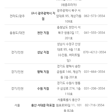
(세종프라자)
광주광역시 북구 서
(A+) 광주광역시 지
전라도/광주
암대로 95, 제상가동
062-573-3554
점
109호
충청남도 천안시 서
충청도/대전
천안 지점
북구 쌍용3길 17,
041-555-3554
201호
성남시 수정구 산성
대로 95, 4층 11호
경기/인천
성남 지점
070-4212-3554
(수진동, 써미트빌
딩)
경기도 평택시 송탄
경기/인천
평택 지점
공원로 146, 제상가
031-664-3554
동 2층 201호
경기도 수원시 영통
경기/인천
수원 지점
구 삼성로 274, 1층
031-206-3554
110호
서울특별시 용산구
서울
용산 서대문 마포점
원효로90길 11, 101
02-716-3554
동 B2층