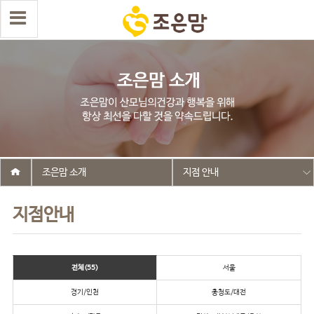
조은맘 소개
지점 안내
지점안내
전체(55)
서울
경기/인천
충청도/대전