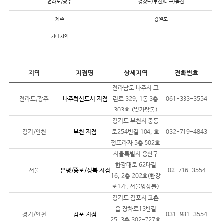
전라도/광주
경상도/부산/대구/울산
제주
강원도
기타지역
지역
지점명
상세지역
전화번호
전라남도 나주시 그
전라도/광주
나주혁신도시 지점
린로 329, 1동 3층
061-333-3554
303호 (빛가람동)
경기도 부천시 중동
경기/인천
부천 지점
로254번길 104, 호
032-719-4843
정프라자 5층 502호
서울특별시 용산구
한강대로 62다길
서울
은평/종로/성북 지점
02-716-3554
16, 2층 202호(한강
로1가, 서울앙상블)
경기도 김포시 고촌
읍 장차로13번길
경기/인천
김포 지점
031-981-3554
25, 3층 302-727호