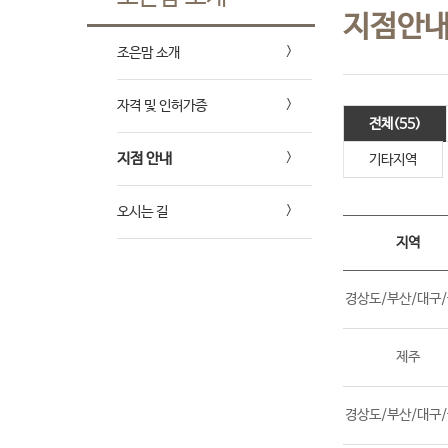
지점안
조은맘 소개
자격 및 인허가증
전체(55)
지점 안내
기타지역
오시는 길
지역
경상도/부산/대구
제주
경상도/부산/대구