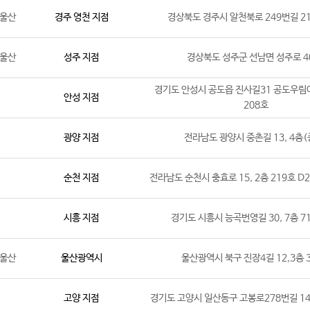
/울산
경주 영천 지점
경상북도 경주시 알천북로 249번길 2
/울산
성주 지점
경상북도 성주군 선남면 성주로 4
경기도 안성시 공도읍 진사길31 공도우림
안성 지점
208호
광양 지점
전라남도 광양시 중촌길 13, 4층(
순천 지점
전라남도 순천시 충효로 15, 2층 219호 D
시흥 지점
경기도 시흥시 능곡번영길 30, 7층 7
/울산
울산광역시
울산광역시 북구 진장4길 12,3층 
고양 지점
경기도 고양시 일산동구 고봉로278번길 14