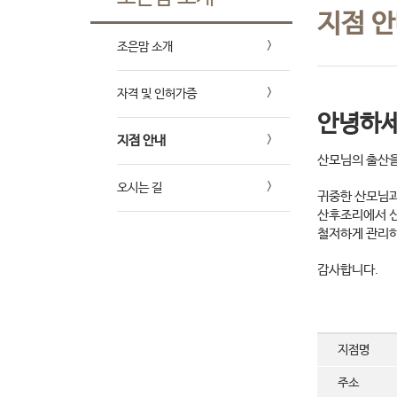
지점 
조은맘 소개
자격 및 인허가증
안녕하세
지점 안내
산모님의 출산을
오시는 길
귀중한 산모님과
산후조리에서 신
철저하게 관리하
감사합니다.
지점명
주소