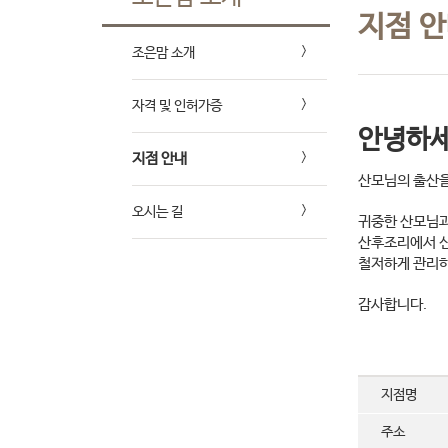
지점 
조은맘 소개
자격 및 인허가증
안녕하세
지점 안내
산모님의 출산을
오시는 길
귀중한 산모님과
산후조리에서 신
철저하게 관리하
감사합니다.
지점명
주소