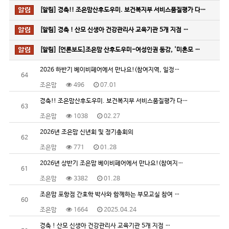
[알림]
경축!! 조은맘산후도우미. 보건복지부 서비스품질평가 다…
[알림]
경축 ! 산모 신생아 건강관리사 교육기관 5개 지점 …
[알림]
[언론보도]조은맘 산후도우미-여성인권 동감, '미혼모 …
2026 하반기 베이비페어에서 만나요!(참여지역, 일정…
64
조은맘
496
07.01
경축!! 조은맘산후도우미. 보건복지부 서비스품질평가 다…
63
조은맘
1038
02.27
2026년 조은맘 신년회 및 정기총회의
62
조은맘
771
01.28
2026년 상반기 조은맘 베이비페어에서 만나요!(참여지…
61
조은맘
3382
01.28
조은맘 포항점 간호학 박사와 함께하는 부모교실 참여 …
60
조은맘
1664
2025.04.24
경축 ! 산모 신생아 건강관리사 교육기관 5개 지점 …