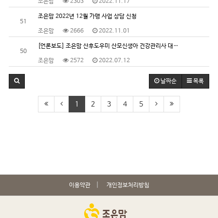
조은맘
2303
2022.11.17
조은맘 2022년 12월 가맹 사업 상담 신청
51
조은맘
2666
2022.11.01
[언론보도] 조은맘 산후도우미 산모신생아 건강관리사 대…
50
조은맘
2572
2022.07.12
날짜순
목록
1
2
3
4
5
이용약관
개인정보처리방침