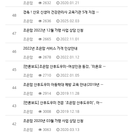
조은맘
2632
2020.01.21
경축 ! 산모 신생아 건강관리사 교육기관 5개 지점 …
48
조은맘
2636
2025.02.03
조은맘 2022년 12월 가맹 사업 상담 신청
47
조은맘
2665
2022.11.01
2022년 조은맘 서비스 가격 인상안내
46
조은맘
2678
2022.01.12
[언론보도]조은맘 산후도우미-여성인권 동감, '미혼모 …
45
조은맘
2710
2022.01.05
조은맘 산후도우미 아동학대 예방 교육 안내(2019년 …
44
조은맘
2914
2019.11.28
[언론보도] 산후도우미 전문 ‘조은맘 산후도우미’, 아…
43
조은맘
3008
2019.12.18
조은맘 2020년 03월 가맹 사업 상담 신청
42
조은맘
3063
2020.03.13