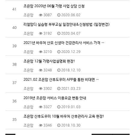
조은맘 2020년 06월 가맹 사업 상담 신청
41
조은맘
3087
2020.06.02
리얼맘디 실습형 부부교실 일정안내&신청방법 (일정변경)
40
조은맘
3192
2020.04.07
2021년 바우처 산모 신생아 건강관리사 서비스 가격 …
39
조은맘
3210
2020.12.29
조은맘 12월 가맹사업설명회 현장!
38
조은맘
3248
2018.12.10
2021.02 조은맘 산후도우미 APP을 통한 비대면 …
37
조은맘
3302
2021.03.23
2019년 조은맘 서비스 이용요금 변동 안내
36
조은맘
3327
2019.01.03
조은맘 산후도우미 10월 바우처 산후관리사 교육 현장!
35
조은맘
3346
2018.10.30