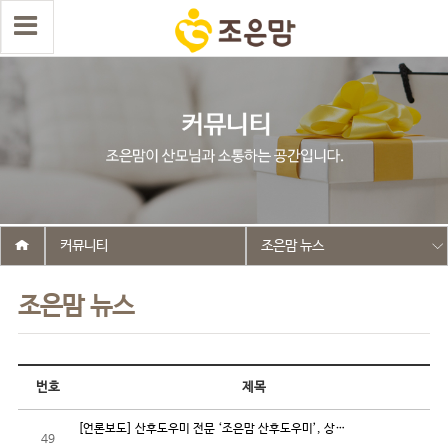
커뮤니티
조은맘 뉴스
조은맘 뉴스
번호
제목
[언론보도] 산후도우미 전문 ‘조은맘 산후도우미’, 상…
49