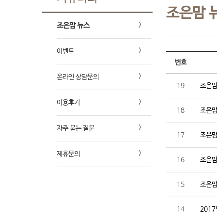
조은맘 
조은맘 뉴스
이벤트
번호
온라인 상담문의
19
조은맘
이용후기
18
조은맘 
자주 묻는 질문
17
조은맘
제휴문의
16
조은맘
15
조은맘
14
201