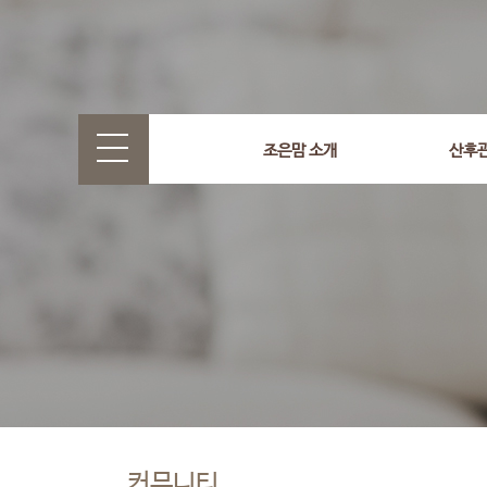
조은맘 소개
산후
커뮤니티