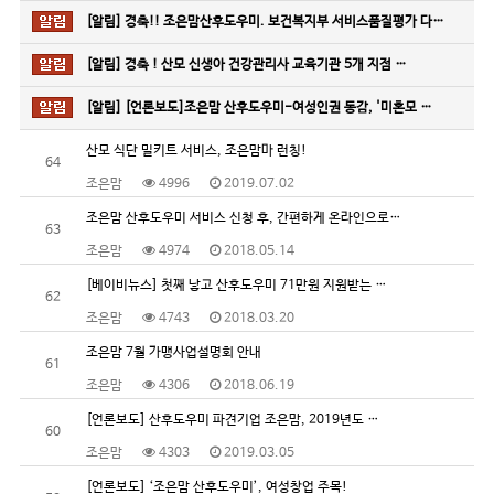
[알림]
경축!! 조은맘산후도우미. 보건복지부 서비스품질평가 다…
[알림]
경축 ! 산모 신생아 건강관리사 교육기관 5개 지점 …
[알림]
[언론보도]조은맘 산후도우미-여성인권 동감, '미혼모 …
산모 식단 밀키트 서비스, 조은맘마 런칭!
64
조은맘
4996
2019.07.02
조은맘 산후도우미 서비스 신청 후, 간편하게 온라인으로…
63
조은맘
4974
2018.05.14
[베이비뉴스] 첫째 낳고 산후도우미 71만원 지원받는 …
62
조은맘
4743
2018.03.20
조은맘 7월 가맹사업설명회 안내
61
조은맘
4306
2018.06.19
[언론보도] 산후도우미 파견기업 조은맘, 2019년도 …
60
조은맘
4303
2019.03.05
[언론보도] ‘조은맘 산후도우미’, 여성창업 주목!