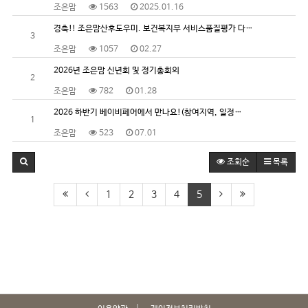
조은맘
1563
2025.01.16
경축!! 조은맘산후도우미. 보건복지부 서비스품질평가 다…
3
조은맘
1057
02.27
2026년 조은맘 신년회 및 정기총회의
2
조은맘
782
01.28
2026 하반기 베이비페어에서 만나요!(참여지역, 일정…
1
조은맘
523
07.01
조회순
목록
1
2
3
4
5