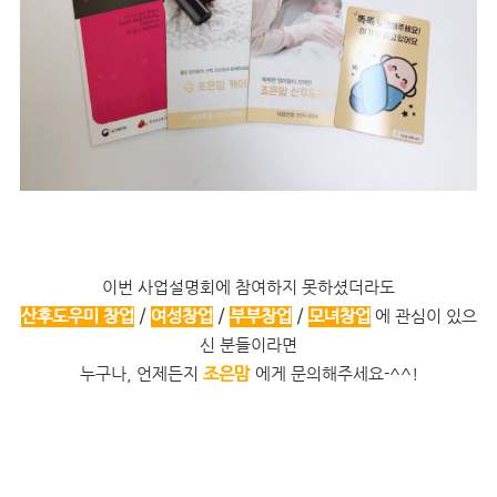
이번 사업설명회에 참여하지 못하셨더라도
산후도우미 창업
/
여성창업
/
부부창업
/
모녀창업
에 관심이 있으
신 분들이라면
조은맘
누구나, 언제든지
에게 문의해주세요-^^!