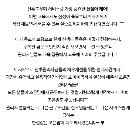
산후도우미 서비스중 가장 중요한
신생아 케어!
이번 교육에서도 신생아 목욕부터 마사지까지
직접 해보면서 배울 수 있는 실습교육을 함께 진행하였습니다-^^
아기 욕조와 모형으로 실제 신생아 목욕은 어떻게 진행하는지,
주의할 점은 무엇인지 직접 해보면서 느낄 수 있으니
관리사님들도 더욱 집중해서 교육에 따라와 주셨답니다-!
마지막으로
산후관리사님들의 처우개선을 위한 안내시간
까지!
굉장히 유익하고 실용적인 강의였다고 마지막까지 열심히 해주신 조은맘
관리사님들!
모든 분들이 조은맘에서 근무하시는 것을 자랑스럽게 생각하시니 저희
조은맘도 뿌듯합니다^^
관리사 분들께는 더 나은 근무조건을, 산모님들께는 더 나은 서비스를 제
공하는
한결같은 조은맘이 되도록하겠습니다- ♥