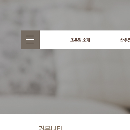
조은맘 소개
산후
커뮤니티