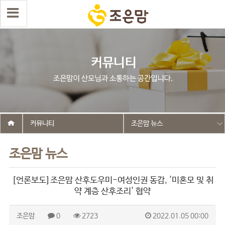
커뮤니티
조은맘 뉴스
조은맘 뉴스
[언론보도]조은맘 산후도우미-여성인권 동감, '미혼모 및 취
약 계층 산후조리' 협약
조은맘
0
2723
2022.01.05 00:00