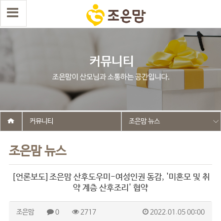
커뮤니티
조은맘 뉴스
조은맘 뉴스
[언론보도]조은맘 산후도우미-여성인권 동감, '미혼모 및 취
약 계층 산후조리' 협약
조은맘
0
2717
2022.01.05 00:00