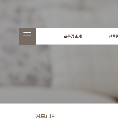
조은맘 소개
산후
커뮤니티