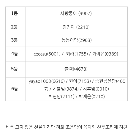
사랑둥이 (9907)
1등
김진아 (2210)
2등
동동이맘(2963)
3등
ceossu(5001) / 희라(1755) / 까이유(0389)
4등
블랙i(4678)
5등
yayao1003(6616) / 현이(7153) / 종현종윤맘(400
7) / 기쁨맘(3874) / 지후맘(0010)
6등
희연맘(2111) / 박재은(0210)
비록 크지 않은 선물이지만 저희 조은맘이 육아와 산후조리에 지친