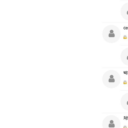
ce
박
차