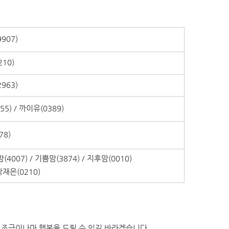
907)
210)
963)
755) / 까이유(0389)
78)
맘(4007) / 기쁨맘(3874) / 지후맘(0010)
박재은(0210)
 조금이나마 행복을 드릴 수 있길 바라겠습니다.