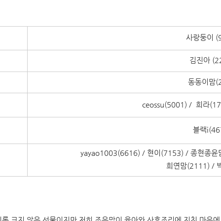
사랑둥이 (9
등
김진아 (2
등
동동이맘(2
등
ceossu(5001) / 희라(1
등
블랙i(46
등
yayao1003(6616) / 현이(7153) / 종현종윤
등
희연맘(2111) / 
비록 크지 않은 선물이지만 저희 조은맘이 육아와 산후조리에 지친 마음에