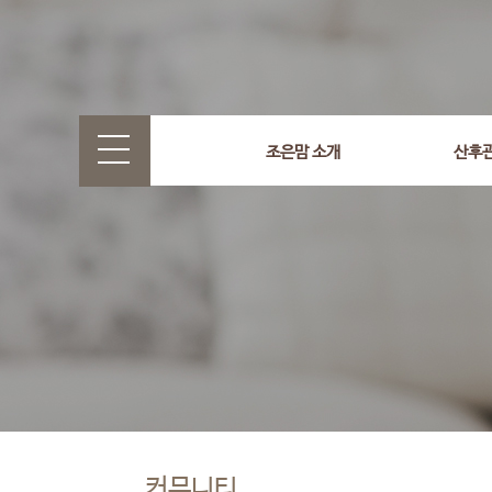
조은맘 소개
산후
커뮤니티