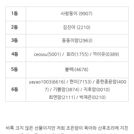
사랑둥이 (9907)
1등
김진아 (2210)
2등
동동이맘(2963)
3등
ceossu(5001) / 희라(1755) / 까이유(0389)
4등
블랙i(4678)
5등
yayao1003(6616) / 현이(7153) / 종현종윤맘(400
7) / 기쁨맘(3874) / 지후맘(0010)
6등
희연맘(2111) / 박재은(0210)
비록 크지 않은 선물이지만 저희 조은맘이 육아와 산후조리에 지친