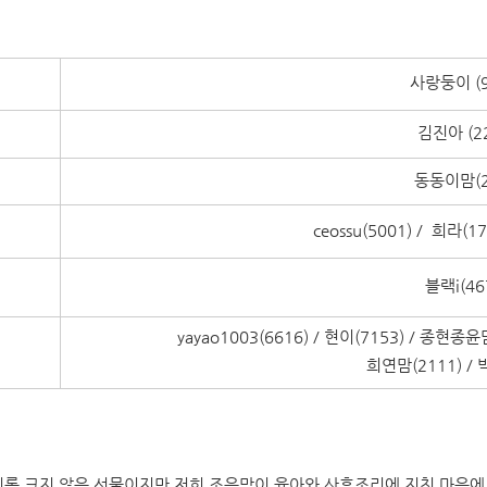
사랑둥이 (9
등
김진아 (2
등
동동이맘(2
등
ceossu(5001) / 희라(1
등
블랙i(46
등
yayao1003(6616) / 현이(7153) / 종현종윤
등
희연맘(2111) / 
비록 크지 않은 선물이지만 저희 조은맘이 육아와 산후조리에 지친 마음에