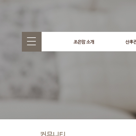
조은맘 소개
산후
커뮤니티