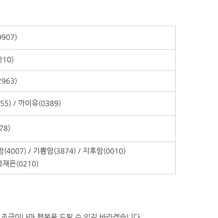
907)
210)
963)
755) / 까이유(0389)
78)
맘(4007) / 기쁨맘(3874) / 지후맘(0010)
박재은(0210)
 조금이나마 행복을 드릴 수 있길 바라겠습니다.