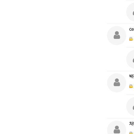
ce
박
차