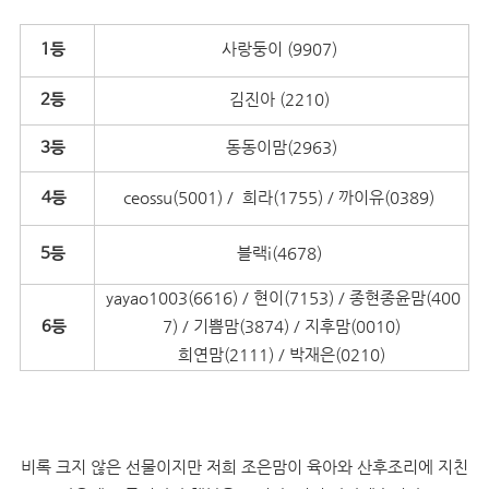
사랑둥이 (9907)
1등
김진아 (2210)
2등
동동이맘(2963)
3등
ceossu(5001) / 희라(1755) / 까이유(0389)
4등
블랙i(4678)
5등
yayao1003(6616) / 현이(7153) / 종현종윤맘(400
7) / 기쁨맘(3874) / 지후맘(0010)
6등
희연맘(2111) / 박재은(0210)
비록 크지 않은 선물이지만 저희 조은맘이 육아와 산후조리에 지친