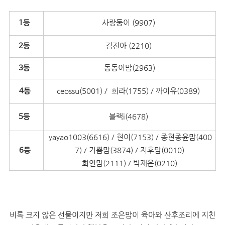
사랑둥이 (9907)
1등
김진아 (2210)
2등
동동이맘(2963)
3등
ceossu(5001) / 희라(1755) / 까이유(0389)
4등
블랙i(4678)
5등
yayao1003(6616) / 현이(7153) / 종현종윤맘(400
7) / 기쁨맘(3874) / 지후맘(0010)
6등
희연맘(2111) / 박재은(0210)
비록 크지 않은 선물이지만 저희 조은맘이 육아와 산후조리에 지친