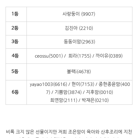
사랑둥이 (9907)
1등
김진아 (2210)
2등
동동이맘(2963)
3등
ceossu(5001) / 희라(1755) / 까이유(0389)
4등
블랙i(4678)
5등
yayao1003(6616) / 현이(7153) / 종현종윤맘(400
7) / 기쁨맘(3874) / 지후맘(0010)
6등
희연맘(2111) / 박재은(0210)
비록 크지 않은 선물이지만 저희 조은맘이 육아와 산후조리에 지친