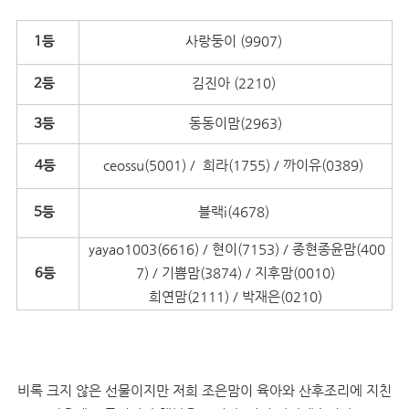
사랑둥이 (9907)
1등
김진아 (2210)
2등
동동이맘(2963)
3등
ceossu(5001) / 희라(1755) / 까이유(0389)
4등
블랙i(4678)
5등
yayao1003(6616) / 현이(7153) / 종현종윤맘(400
7) / 기쁨맘(3874) / 지후맘(0010)
6등
희연맘(2111) / 박재은(0210)
비록 크지 않은 선물이지만 저희 조은맘이 육아와 산후조리에 지친