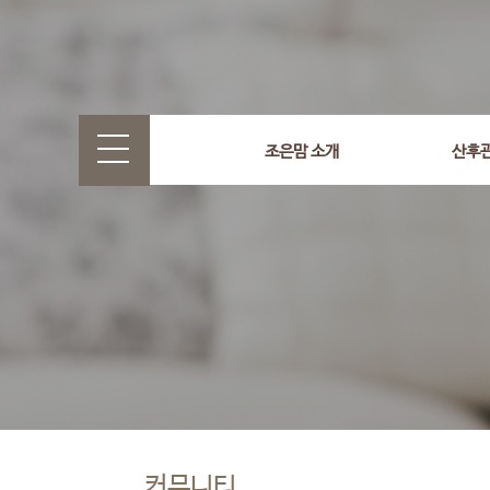
조은맘 소개
산후
커뮤니티