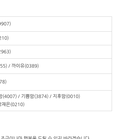
907)
210)
963)
755) / 까이유(0389)
78)
맘(4007) / 기쁨맘(3874) / 지후맘(0010)
박재은(0210)
 조금이나마 행복을 드릴 수 있길 바라겠습니다.