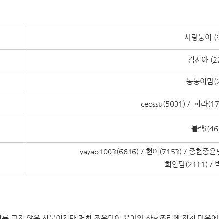
사랑둥이 (9
등
김진아 (2
등
동동이맘(2
등
ceossu(5001) / 희라(1
등
블랙i(46
등
yayao1003(6616) / 현이(7153) / 종현종윤
등
희연맘(2111) / 
비록 크지 않은 선물이지만 저희 조은맘이 육아와 산후조리에 지친 마음에