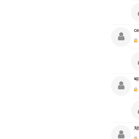
ce
박
차