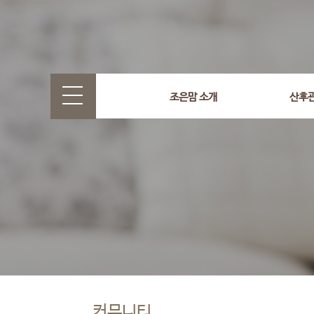
조은맘 소개
산후
커뮤니티