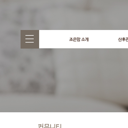
조은맘 소개
산후
커뮤니티