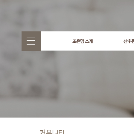
조은맘 소개
산후
커뮤니티