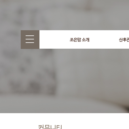
조은맘 소개
산후
커뮤니티