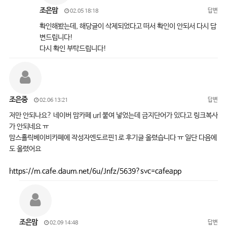
조은맘
답변
02.05 18:18
확인해봤는데, 해당글이 삭제되었다고 떠서 확인이 안되서 다시 답
변드립니다!
다시 확인 부탁드립니다!
조은중
답변
02.06 13:21
저만 안되나요? 네이버 맘카페 url 붙여 넣었는데 금지단어가 있다고 링크복사
가 안되네요 ㅠ
맘스홀릭베이비카페에 작성자엔도르핀1로 후기글 올렸습니다 ㅠ 일단 다음에
도 올렸어요
https://m.cafe.daum.net/6u/Jnfz/5639?svc=cafeapp
조은맘
답변
02.09 14:48