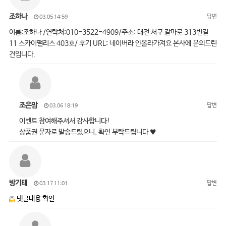
조하나
답변
03.05 14:59
이름:조하나 /연락처:010-3522-4909/주소: 대전 서구 갈마로 313번길
11 스카이팰리스 403호/ 후기 URL: 네이버라 안올라가져요 본사에 문의드린
건입니다.
조은맘
답변
03.06 18:19
이벤트 참여해주셔서 감사합니다!
상품권 문자로 발송드렸으니, 확인 부탁드립니다 ♥
방기태
답변
03.17 11:01
댓글내용 확인