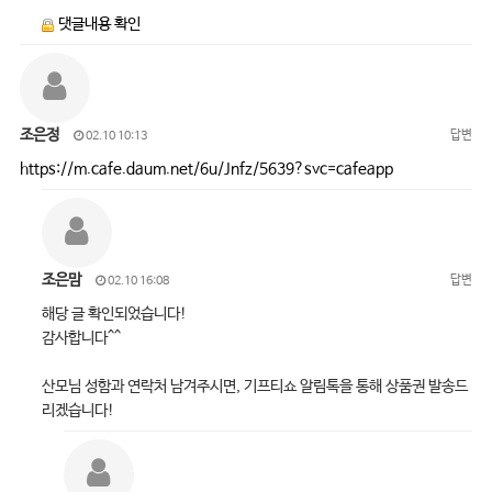
댓글내용 확인
조은정
답변
02.10 10:13
https://m.cafe.daum.net/6u/Jnfz/5639?svc=cafeapp
조은맘
답변
02.10 16:08
해당 글 확인되었습니다!
감사합니다^^
산모님 성함과 연락처 남겨주시면, 기프티쇼 알림톡을 통해 상품권 발송드
리겠습니다!