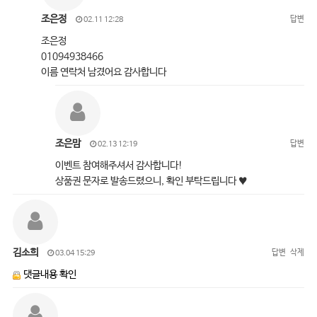
조은정
답변
02.11 12:28
조은정
01094938466
이름 연락처 남겼어요 감사합니다
조은맘
답변
02.13 12:19
이벤트 참여해주셔서 감사합니다!
상품권 문자로 발송드렸으니, 확인 부탁드립니다 ♥
김소희
답변
삭제
03.04 15:29
댓글내용 확인