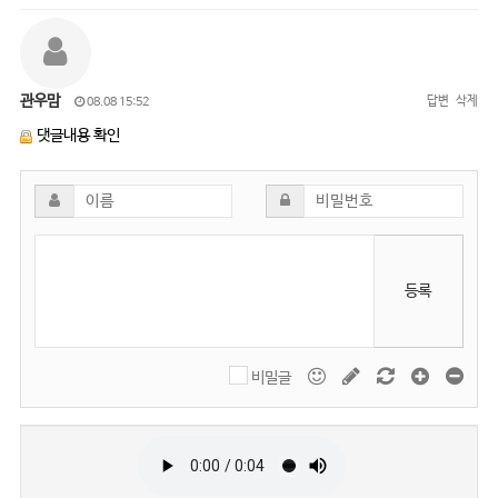
관우맘
답변
삭제
08.08 15:52
댓글내용 확인
등록
비밀글