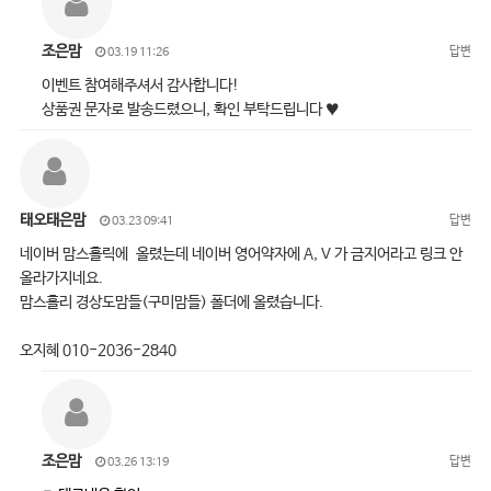
조은맘
답변
03.19 11:26
이벤트 참여해주셔서 감사합니다!
상품권 문자로 발송드렸으니, 확인 부탁드립니다 ♥
태오태은맘
답변
03.23 09:41
네이버 맘스홀릭에 올렸는데 네이버 영어약자에 A, V 가 금지어라고 링크 안
올라가지네요.
맘스홀리 경상도맘들(구미맘들) 폴더에 올렸습니다.
오지혜 010-2036-2840
조은맘
답변
03.26 13:19