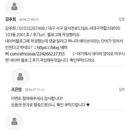
강주희
답변
04.27 06:31
강주희 / 01032267468 / 대구 서구 달서천로53길6 서대구역힐스테이트
103동 2901호 / 후기url : 블로그에 작성했어요.
네이버블로그에 작성했는데 댓글 달려고 하니까 에이브이라는 단어가 있어서
안된다고 하네요? ;;
https://blog.네이
버.com/africaxia/224266227355
<-여기에서 네이버 영어로 바꾸시
면 네이버 블로그 후기 작성해두었습니다. 확인부탁드려요.
조은맘
답변
04.27 11:11
이벤트 참여해주셔서 감사합니다!
상품권 문자로 발송드렸으니, 확인 부탁드립니다 ♥