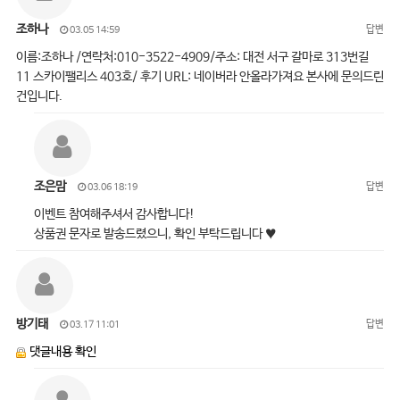
조하나
답변
03.05 14:59
이름:조하나 /연락처:010-3522-4909/주소: 대전 서구 갈마로 313번길
11 스카이팰리스 403호/ 후기 URL: 네이버라 안올라가져요 본사에 문의드린
건입니다.
조은맘
답변
03.06 18:19
이벤트 참여해주셔서 감사합니다!
상품권 문자로 발송드렸으니, 확인 부탁드립니다 ♥
방기태
답변
03.17 11:01
댓글내용 확인