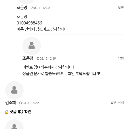
조은정
답변
02.11 12:28
조은정
01094938466
이름 연락처 남겼어요 감사합니다
조은맘
답변
02.13 12:19
이벤트 참여해주셔서 감사합니다!
상품권 문자로 발송드렸으니, 확인 부탁드립니다 ♥
김소희
답변
삭제
03.04 15:29
댓글내용 확인