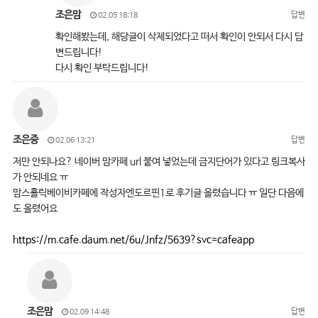
조은맘
답변
02.05 18:18
확인해봤는데, 해당글이 삭제되었다고 떠서 확인이 안되서 다시 답
변드립니다!
다시 확인 부탁드립니다!
조은중
답변
02.06 13:21
저만 안되나요? 네이버 맘카페 url 붙여 넣었는데 금지단어가 있다고 링크복사
가 안되네요 ㅠ
맘스홀릭베이비카페에 작성자엔도르핀1로 후기글 올렸습니다 ㅠ 일단 다음에
도 올렸어요
https://m.cafe.daum.net/6u/Jnfz/5639?svc=cafeapp
조은맘
답변
02.09 14:48