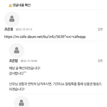
댓글내용 확인
조은정
답변
02.10 10:13
https://m.cafe.daum.net/6u/Jnfz/5639?svc=cafeapp
조은맘
답변
02.10 16:08
해당 글 확인되었습니다!
감사합니다^^
산모님 성함과 연락처 남겨주시면, 기프티쇼 알림톡을 통해 상품권 발송드
리겠습니다!