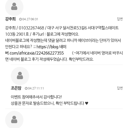
강주희
답변
04.27 06:31
강주희 / 01032267468 / 대구 서구 달서천로53길6 서대구역힐스테이트
103동 2901호 / 후기url : 블로그에 작성했어요.
네이버블로그에 작성했는데 댓글 달려고 하니까 에이브이라는 단어가 있어서
안된다고 하네요? ;;
https://blog.네이
버.com/africaxia/224266227355
<-여기에서 네이버 영어로 바꾸시
면 네이버 블로그 후기 작성해두었습니다. 확인부탁드려요.
조은맘
답변
04.27 11:11
이벤트 참여해주셔서 감사합니다!
상품권 문자로 발송드렸으니, 확인 부탁드립니다 ♥