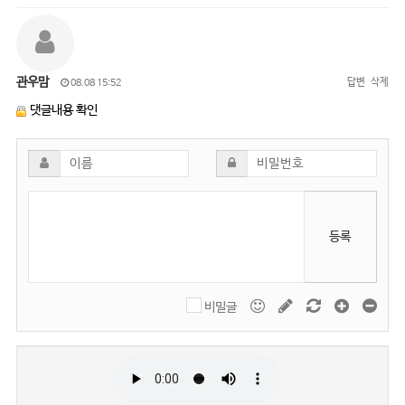
관우맘
답변
삭제
08.08 15:52
댓글내용 확인
등록
비밀글