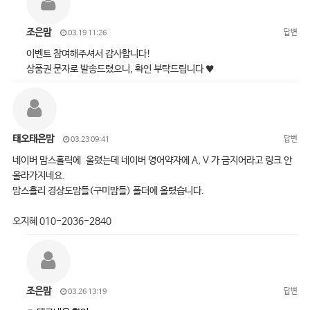
조은맘
답변
03.19 11:26
이벤트 참여해주셔서 감사합니다!
상품권 문자로 발송드렸으니, 확인 부탁드립니다 ♥
태오태은맘
답변
03.23 09:41
네이버 맘스홀릭에 올렸는데 네이버 영어약자에 A, V 가 금지어라고 링크 안
올라가지네요.
맘스홀리 경상도맘들(구미맘들) 폴더에 올렸습니다.
오지혜 010-2036-2840
조은맘
답변
03.26 13:19