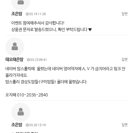
조은맘
답변
03.19 11:26
이벤트 참여해주셔서 감사합니다!
상품권 문자로 발송드렸으니, 확인 부탁드립니다 ♥
태오태은맘
답변
03.23 09:41
네이버 맘스홀릭에 올렸는데 네이버 영어약자에 A, V 가 금지어라고 링크 안
올라가지네요.
맘스홀리 경상도맘들(구미맘들) 폴더에 올렸습니다.
오지혜 010-2036-2840
조은맘
답변
03.26 13:19