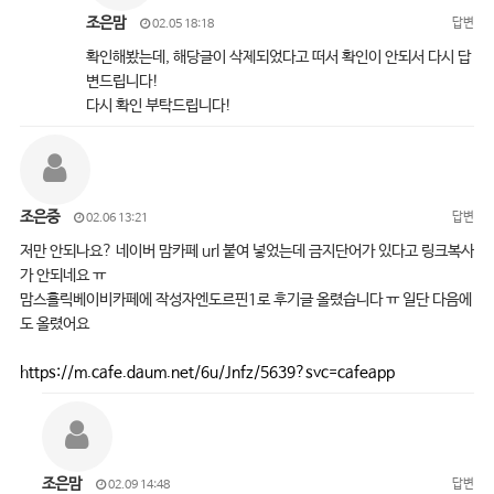
조은맘
답변
02.05 18:18
확인해봤는데, 해당글이 삭제되었다고 떠서 확인이 안되서 다시 답
변드립니다!
다시 확인 부탁드립니다!
조은중
답변
02.06 13:21
저만 안되나요? 네이버 맘카페 url 붙여 넣었는데 금지단어가 있다고 링크복사
가 안되네요 ㅠ
맘스홀릭베이비카페에 작성자엔도르핀1로 후기글 올렸습니다 ㅠ 일단 다음에
도 올렸어요
https://m.cafe.daum.net/6u/Jnfz/5639?svc=cafeapp
조은맘
답변
02.09 14:48