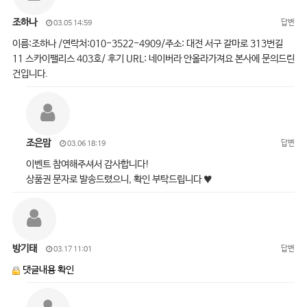
조하나
답변
03.05 14:59
이름:조하나 /연락처:010-3522-4909/주소: 대전 서구 갈마로 313번길
11 스카이팰리스 403호/ 후기 URL: 네이버라 안올라가져요 본사에 문의드린
건입니다.
조은맘
답변
03.06 18:19
이벤트 참여해주셔서 감사합니다!
상품권 문자로 발송드렸으니, 확인 부탁드립니다 ♥
방기태
답변
03.17 11:01
댓글내용 확인