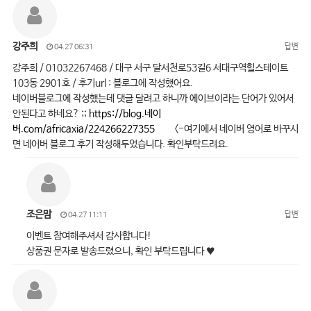
강주희
답변
04.27 06:31
강주희 / 01032267468 / 대구 서구 달서천로53길6 서대구역힐스테이트
103동 2901호 / 후기url : 블로그에 작성했어요.
네이버블로그에 작성했는데 댓글 달려고 하니까 에이브이라는 단어가 있어서
안된다고 하네요? ;;
https://blog.네이
버.com/africaxia/224266227355
<-여기에서 네이버 영어로 바꾸시
면 네이버 블로그 후기 작성해두었습니다. 확인부탁드려요.
조은맘
답변
04.27 11:11
이벤트 참여해주셔서 감사합니다!
상품권 문자로 발송드렸으니, 확인 부탁드립니다 ♥