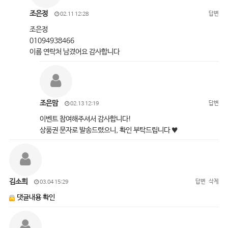
조은정
답변
02.11 12:28
조은정
01094938466
이름 연락처 남겼어요 감사합니다
조은맘
답변
02.13 12:19
이벤트 참여해주셔서 감사합니다!
상품권 문자로 발송드렸으니, 확인 부탁드립니다 ♥
김소희
답변
삭제
03.04 15:29
댓글내용 확인