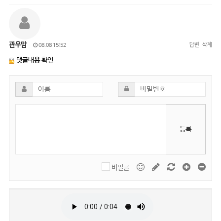
관우맘
답변
삭제
08.08 15:52
댓글내용 확인
등록
비밀글