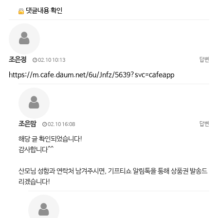
댓글내용 확인
조은정
답변
02.10 10:13
https://m.cafe.daum.net/6u/Jnfz/5639?svc=cafeapp
조은맘
답변
02.10 16:08
해당 글 확인되었습니다!
감사합니다^^
산모님 성함과 연락처 남겨주시면, 기프티쇼 알림톡을 통해 상품권 발송드
리겠습니다!