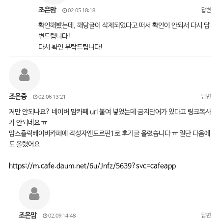
조은맘
답변
02.05 18:18
확인해봤는데, 해당글이 삭제되었다고 떠서 확인이 안되서 다시 답
변드립니다!
다시 확인 부탁드립니다!
조은중
답변
02.06 13:21
저만 안되나요? 네이버 맘카페 url 붙여 넣었는데 금지단어가 있다고 링크복사
가 안되네요 ㅠ
맘스홀릭베이비카페에 작성자엔도르핀1로 후기글 올렸습니다 ㅠ 일단 다음에
도 올렸어요
https://m.cafe.daum.net/6u/Jnfz/5639?svc=cafeapp
조은맘
답변
02.09 14:48