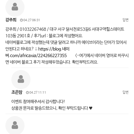
강주희
답변
04.27 06:31
강주희 / 01032267468 / 대구 서구 달서천로53길6 서대구역힐스테이트
103동 2901호 / 후기url : 블로그에 작성했어요.
네이버블로그에 작성했는데 댓글 달려고 하니까 에이브이라는 단어가 있어서
안된다고 하네요? ;;
https://blog.네이
버.com/africaxia/224266227355
<-여기에서 네이버 영어로 바꾸시
면 네이버 블로그 후기 작성해두었습니다. 확인부탁드려요.
조은맘
답변
04.27 11:11
이벤트 참여해주셔서 감사합니다!
상품권 문자로 발송드렸으니, 확인 부탁드립니다 ♥