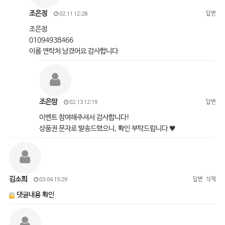
조은정
답변
02.11 12:28
조은정
01094938466
이름 연락처 남겼어요 감사합니다
조은맘
답변
02.13 12:19
이벤트 참여해주셔서 감사합니다!
상품권 문자로 발송드렸으니, 확인 부탁드립니다 ♥
김소희
답변
삭제
03.04 15:29
댓글내용 확인