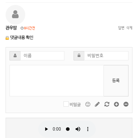
관우맘
답변
삭제
8시간전
댓글내용 확인
등록
비밀글