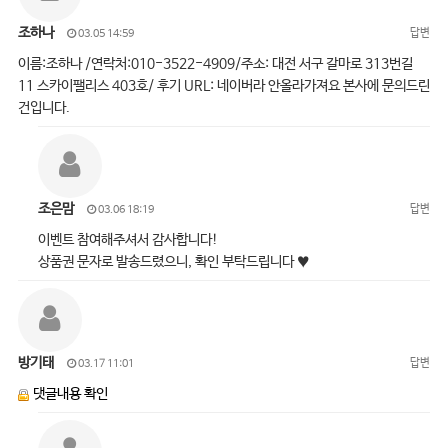
조하나
답변
03.05 14:59
이름:조하나 /연락처:010-3522-4909/주소: 대전 서구 갈마로 313번길
11 스카이팰리스 403호/ 후기 URL: 네이버라 안올라가져요 본사에 문의드린
건입니다.
조은맘
답변
03.06 18:19
이벤트 참여해주셔서 감사합니다!
상품권 문자로 발송드렸으니, 확인 부탁드립니다 ♥
방기태
답변
03.17 11:01
댓글내용 확인