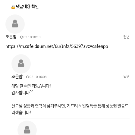
댓글내용 확인
조은정
답변
02.10 10:13
https://m.cafe.daum.net/6u/Jnfz/5639?svc=cafeapp
조은맘
답변
02.10 16:08
해당 글 확인되었습니다!
감사합니다^^
산모님 성함과 연락처 남겨주시면, 기프티쇼 알림톡을 통해 상품권 발송드
리겠습니다!