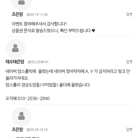
조은맘
답변
03.19 11:26
이벤트 참여해주셔서 감사합니다!
상품권 문자로 발송드렸으니, 확인 부탁드립니다 ♥
태오태은맘
답변
03.23 09:41
네이버 맘스홀릭에 올렸는데 네이버 영어약자에 A, V 가 금지어라고 링크 안
올라가지네요.
맘스홀리 경상도맘들(구미맘들) 폴더에 올렸습니다.
오지혜 010-2036-2840
조은맘
답변
03.26 13:19