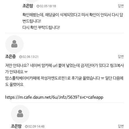
조은맘
답변
02.05 18:18
확인해봤는데, 해당글이 삭제되었다고 떠서 확인이 안되서 다시 답
변드립니다!
다시 확인 부탁드립니다!
조은중
답변
02.06 13:21
저만 안되나요? 네이버 맘카페 url 붙여 넣었는데 금지단어가 있다고 링크복사
가 안되네요 ㅠ
맘스홀릭베이비카페에 작성자엔도르핀1로 후기글 올렸습니다 ㅠ 일단 다음에
도 올렸어요
https://m.cafe.daum.net/6u/Jnfz/5639?svc=cafeapp
조은맘
답변
02.09 14:48