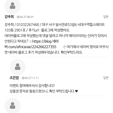
강주희
답변
04.27 06:31
강주희 / 01032267468 / 대구 서구 달서천로53길6 서대구역힐스테이트
103동 2901호 / 후기url : 블로그에 작성했어요.
네이버블로그에 작성했는데 댓글 달려고 하니까 에이브이라는 단어가 있어서
안된다고 하네요? ;;
https://blog.네이
버.com/africaxia/224266227355
<-여기에서 네이버 영어로 바꾸시
면 네이버 블로그 후기 작성해두었습니다. 확인부탁드려요.
조은맘
답변
04.27 11:11
이벤트 참여해주셔서 감사합니다!
상품권 문자로 발송드렸으니, 확인 부탁드립니다 ♥