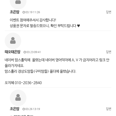
조은맘
답변
03.19 11:26
이벤트 참여해주셔서 감사합니다!
상품권 문자로 발송드렸으니, 확인 부탁드립니다 ♥
태오태은맘
답변
03.23 09:41
네이버 맘스홀릭에 올렸는데 네이버 영어약자에 A, V 가 금지어라고 링크 안
올라가지네요.
맘스홀리 경상도맘들(구미맘들) 폴더에 올렸습니다.
오지혜 010-2036-2840
조은맘
답변
03.26 13:19