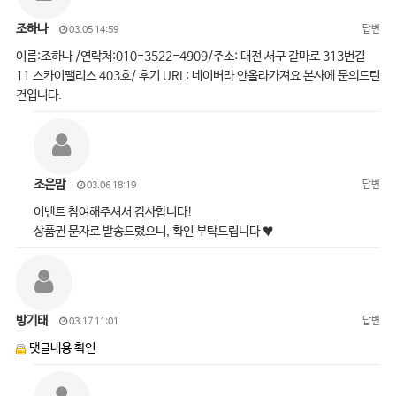
조하나
답변
03.05 14:59
이름:조하나 /연락처:010-3522-4909/주소: 대전 서구 갈마로 313번길
11 스카이팰리스 403호/ 후기 URL: 네이버라 안올라가져요 본사에 문의드린
건입니다.
조은맘
답변
03.06 18:19
이벤트 참여해주셔서 감사합니다!
상품권 문자로 발송드렸으니, 확인 부탁드립니다 ♥
방기태
답변
03.17 11:01
댓글내용 확인