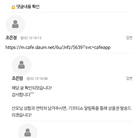
댓글내용 확인
조은정
답변
02.10 10:13
https://m.cafe.daum.net/6u/Jnfz/5639?svc=cafeapp
조은맘
답변
02.10 16:08
해당 글 확인되었습니다!
감사합니다^^
산모님 성함과 연락처 남겨주시면, 기프티쇼 알림톡을 통해 상품권 발송드
리겠습니다!