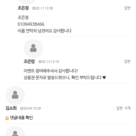
조은정
답변
02.11 12:28
조은정
01094938466
이름 연락처 남겼어요 감사합니다
조은맘
답변
02.13 12:19
이벤트 참여해주셔서 감사합니다!
상품권 문자로 발송드렸으니, 확인 부탁드립니다 ♥
김소희
답변
삭제
03.04 15:29
댓글내용 확인