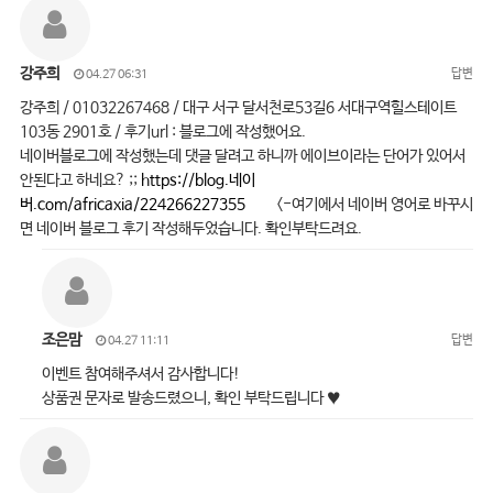
강주희
답변
04.27 06:31
강주희 / 01032267468 / 대구 서구 달서천로53길6 서대구역힐스테이트
103동 2901호 / 후기url : 블로그에 작성했어요.
네이버블로그에 작성했는데 댓글 달려고 하니까 에이브이라는 단어가 있어서
안된다고 하네요? ;;
https://blog.네이
버.com/africaxia/224266227355
<-여기에서 네이버 영어로 바꾸시
면 네이버 블로그 후기 작성해두었습니다. 확인부탁드려요.
조은맘
답변
04.27 11:11
이벤트 참여해주셔서 감사합니다!
상품권 문자로 발송드렸으니, 확인 부탁드립니다 ♥