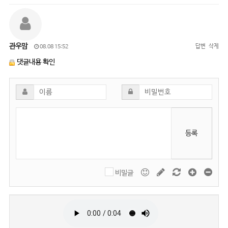
관우맘
답변
삭제
08.08 15:52
댓글내용 확인
등록
비밀글