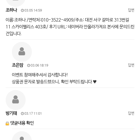
조하나
답변
03.05 14:59
이름:조하나 /연락처:010-3522-4909/주소: 대전 서구 갈마로 313번길
11 스카이팰리스 403호/ 후기 URL: 네이버라 안올라가져요 본사에 문의드린
건입니다.
조은맘
답변
03.06 18:19
이벤트 참여해주셔서 감사합니다!
상품권 문자로 발송드렸으니, 확인 부탁드립니다 ♥
방기태
답변
03.17 11:01
댓글내용 확인