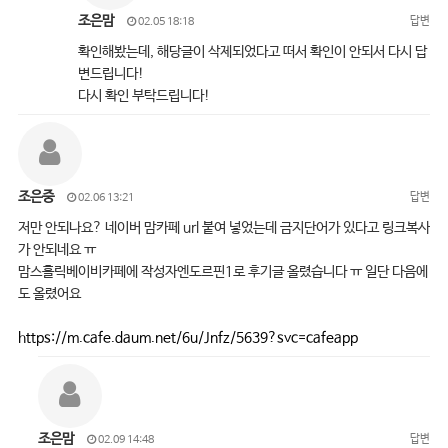
조은맘
답변
02.05 18:18
확인해봤는데, 해당글이 삭제되었다고 떠서 확인이 안되서 다시 답
변드립니다!
다시 확인 부탁드립니다!
조은중
답변
02.06 13:21
저만 안되나요? 네이버 맘카페 url 붙여 넣었는데 금지단어가 있다고 링크복사
가 안되네요 ㅠ
맘스홀릭베이비카페에 작성자엔도르핀1로 후기글 올렸습니다 ㅠ 일단 다음에
도 올렸어요
https://m.cafe.daum.net/6u/Jnfz/5639?svc=cafeapp
조은맘
답변
02.09 14:48