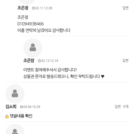
조은정
답변
02.11 12:28
조은정
01094938466
이름 연락처 남겼어요 감사합니다
조은맘
답변
02.13 12:19
이벤트 참여해주셔서 감사합니다!
상품권 문자로 발송드렸으니, 확인 부탁드립니다 ♥
김소희
답변
삭제
03.04 15:29
댓글내용 확인