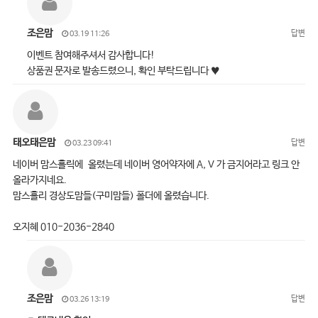
조은맘
답변
03.19 11:26
이벤트 참여해주셔서 감사합니다!
상품권 문자로 발송드렸으니, 확인 부탁드립니다 ♥
태오태은맘
답변
03.23 09:41
네이버 맘스홀릭에 올렸는데 네이버 영어약자에 A, V 가 금지어라고 링크 안
올라가지네요.
맘스홀리 경상도맘들(구미맘들) 폴더에 올렸습니다.
오지혜 010-2036-2840
조은맘
답변
03.26 13:19