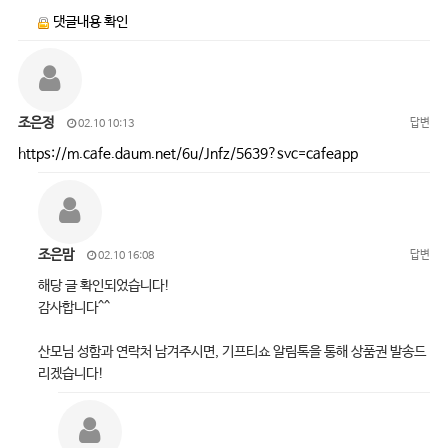
댓글내용 확인
조은정
답변
02.10 10:13
https://m.cafe.daum.net/6u/Jnfz/5639?svc=cafeapp
조은맘
답변
02.10 16:08
해당 글 확인되었습니다!
감사합니다^^
산모님 성함과 연락처 남겨주시면, 기프티쇼 알림톡을 통해 상품권 발송드
리겠습니다!