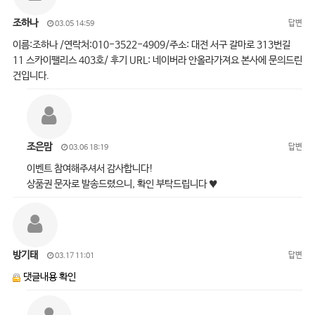
조하나
답변
03.05 14:59
이름:조하나 /연락처:010-3522-4909/주소: 대전 서구 갈마로 313번길
11 스카이팰리스 403호/ 후기 URL: 네이버라 안올라가져요 본사에 문의드린
건입니다.
조은맘
답변
03.06 18:19
이벤트 참여해주셔서 감사합니다!
상품권 문자로 발송드렸으니, 확인 부탁드립니다 ♥
방기태
답변
03.17 11:01
댓글내용 확인