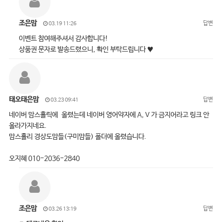
조은맘
답변
03.19 11:26
이벤트 참여해주셔서 감사합니다!
상품권 문자로 발송드렸으니, 확인 부탁드립니다 ♥
태오태은맘
답변
03.23 09:41
네이버 맘스홀릭에 올렸는데 네이버 영어약자에 A, V 가 금지어라고 링크 안
올라가지네요.
맘스홀리 경상도맘들(구미맘들) 폴더에 올렸습니다.
오지혜 010-2036-2840
조은맘
답변
03.26 13:19