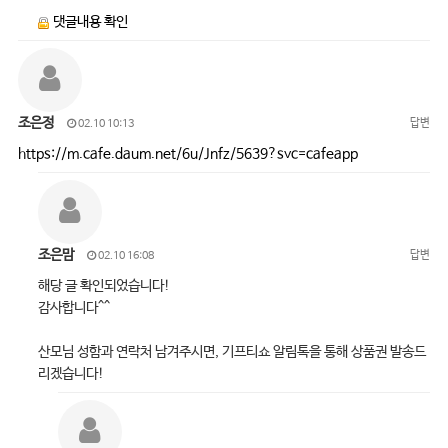
댓글내용 확인
조은정
답변
02.10 10:13
https://m.cafe.daum.net/6u/Jnfz/5639?svc=cafeapp
조은맘
답변
02.10 16:08
해당 글 확인되었습니다!
감사합니다^^
산모님 성함과 연락처 남겨주시면, 기프티쇼 알림톡을 통해 상품권 발송드
리겠습니다!