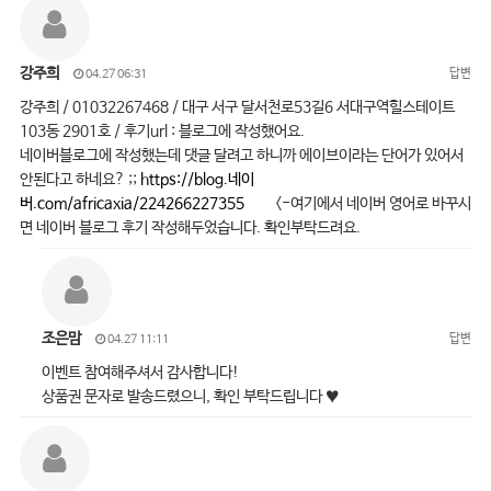
강주희
답변
04.27 06:31
강주희 / 01032267468 / 대구 서구 달서천로53길6 서대구역힐스테이트
103동 2901호 / 후기url : 블로그에 작성했어요.
네이버블로그에 작성했는데 댓글 달려고 하니까 에이브이라는 단어가 있어서
안된다고 하네요? ;;
https://blog.네이
버.com/africaxia/224266227355
<-여기에서 네이버 영어로 바꾸시
면 네이버 블로그 후기 작성해두었습니다. 확인부탁드려요.
조은맘
답변
04.27 11:11
이벤트 참여해주셔서 감사합니다!
상품권 문자로 발송드렸으니, 확인 부탁드립니다 ♥