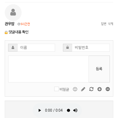
관우맘
답변
삭제
5시간전
댓글내용 확인
등록
비밀글