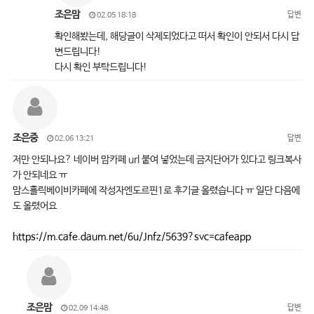
조은맘
답변
02.05 18:18
확인해봤는데, 해당글이 삭제되었다고 떠서 확인이 안되서 다시 답
변드립니다!
다시 확인 부탁드립니다!
조은중
답변
02.06 13:21
저만 안되나요? 네이버 맘카페 url 붙여 넣었는데 금지단어가 있다고 링크복사
가 안되네요 ㅠ
맘스홀릭베이비카페에 작성자엔도르핀1로 후기글 올렸습니다 ㅠ 일단 다음에
도 올렸어요
https://m.cafe.daum.net/6u/Jnfz/5639?svc=cafeapp
조은맘
답변
02.09 14:48