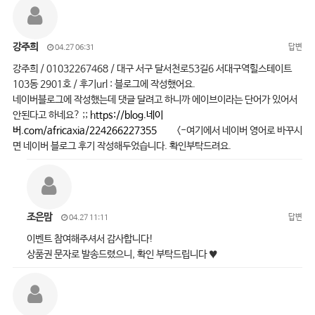
강주희
답변
04.27 06:31
강주희 / 01032267468 / 대구 서구 달서천로53길6 서대구역힐스테이트
103동 2901호 / 후기url : 블로그에 작성했어요.
네이버블로그에 작성했는데 댓글 달려고 하니까 에이브이라는 단어가 있어서
안된다고 하네요? ;;
https://blog.네이
버.com/africaxia/224266227355
<-여기에서 네이버 영어로 바꾸시
면 네이버 블로그 후기 작성해두었습니다. 확인부탁드려요.
조은맘
답변
04.27 11:11
이벤트 참여해주셔서 감사합니다!
상품권 문자로 발송드렸으니, 확인 부탁드립니다 ♥