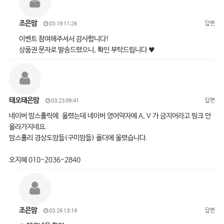
조은맘
답변
03.19 11:26
이벤트 참여해주셔서 감사합니다!
상품권 문자로 발송드렸으니, 확인 부탁드립니다 ♥
태오태은맘
답변
03.23 09:41
네이버 맘스홀릭에 올렸는데 네이버 영어약자에 A, V 가 금지어라고 링크 안
올라가지네요.
맘스홀리 경상도맘들(구미맘들) 폴더에 올렸습니다.
오지혜 010-2036-2840
조은맘
답변
03.26 13:19