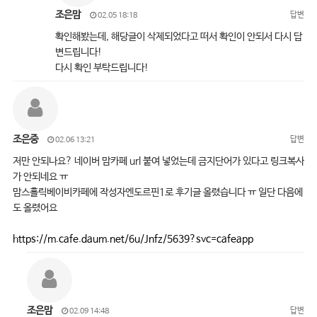
조은맘
답변
02.05 18:18
확인해봤는데, 해당글이 삭제되었다고 떠서 확인이 안되서 다시 답
변드립니다!
다시 확인 부탁드립니다!
조은중
답변
02.06 13:21
저만 안되나요? 네이버 맘카페 url 붙여 넣었는데 금지단어가 있다고 링크복사
가 안되네요 ㅠ
맘스홀릭베이비카페에 작성자엔도르핀1로 후기글 올렸습니다 ㅠ 일단 다음에
도 올렸어요
https://m.cafe.daum.net/6u/Jnfz/5639?svc=cafeapp
조은맘
답변
02.09 14:48