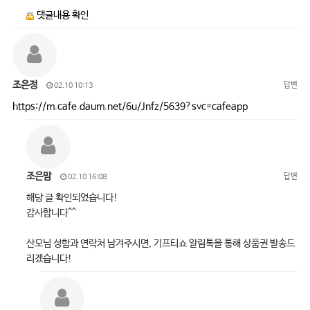
댓글내용 확인
조은정
답변
02.10 10:13
https://m.cafe.daum.net/6u/Jnfz/5639?svc=cafeapp
조은맘
답변
02.10 16:08
해당 글 확인되었습니다!
감사합니다^^
산모님 성함과 연락처 남겨주시면, 기프티쇼 알림톡을 통해 상품권 발송드
리겠습니다!