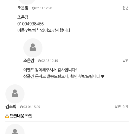
조은정
답변
02.11 12:28
조은정
01094938466
이름 연락처 남겼어요 감사합니다
조은맘
답변
02.13 12:19
이벤트 참여해주셔서 감사합니다!
상품권 문자로 발송드렸으니, 확인 부탁드립니다 ♥
김소희
답변
삭제
03.04 15:29
댓글내용 확인