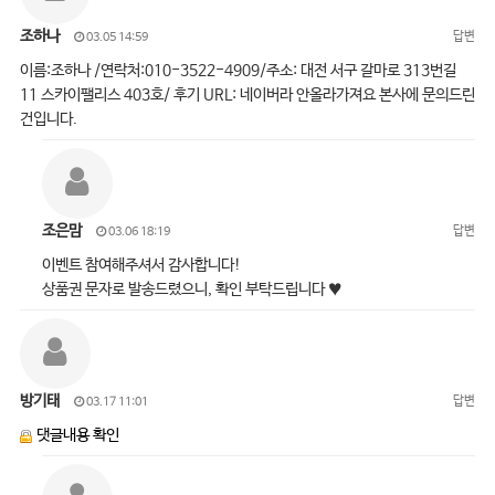
조하나
답변
03.05 14:59
이름:조하나 /연락처:010-3522-4909/주소: 대전 서구 갈마로 313번길
11 스카이팰리스 403호/ 후기 URL: 네이버라 안올라가져요 본사에 문의드린
건입니다.
조은맘
답변
03.06 18:19
이벤트 참여해주셔서 감사합니다!
상품권 문자로 발송드렸으니, 확인 부탁드립니다 ♥
방기태
답변
03.17 11:01
댓글내용 확인