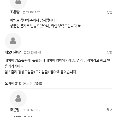
조은맘
답변
03.19 11:26
이벤트 참여해주셔서 감사합니다!
상품권 문자로 발송드렸으니, 확인 부탁드립니다 ♥
태오태은맘
답변
03.23 09:41
네이버 맘스홀릭에 올렸는데 네이버 영어약자에 A, V 가 금지어라고 링크 안
올라가지네요.
맘스홀리 경상도맘들(구미맘들) 폴더에 올렸습니다.
오지혜 010-2036-2840
조은맘
답변
03.26 13:19