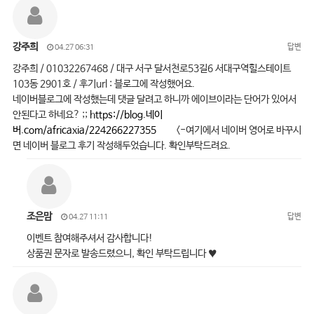
강주희
답변
04.27 06:31
강주희 / 01032267468 / 대구 서구 달서천로53길6 서대구역힐스테이트
103동 2901호 / 후기url : 블로그에 작성했어요.
네이버블로그에 작성했는데 댓글 달려고 하니까 에이브이라는 단어가 있어서
안된다고 하네요? ;;
https://blog.네이
버.com/africaxia/224266227355
<-여기에서 네이버 영어로 바꾸시
면 네이버 블로그 후기 작성해두었습니다. 확인부탁드려요.
조은맘
답변
04.27 11:11
이벤트 참여해주셔서 감사합니다!
상품권 문자로 발송드렸으니, 확인 부탁드립니다 ♥