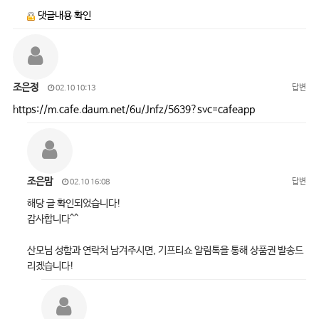
댓글내용 확인
조은정
답변
02.10 10:13
https://m.cafe.daum.net/6u/Jnfz/5639?svc=cafeapp
조은맘
답변
02.10 16:08
해당 글 확인되었습니다!
감사합니다^^
산모님 성함과 연락처 남겨주시면, 기프티쇼 알림톡을 통해 상품권 발송드
리겠습니다!