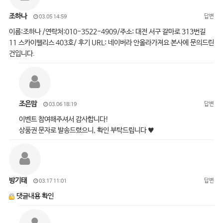
조하나
답변
03.05 14:59
이름:조하나 /연락처:010-3522-4909/주소: 대전 서구 갈마로 313번길
11 스카이팰리스 403호/ 후기 URL: 네이버라 안올라가져요 본사에 문의드린
건입니다.
조은맘
답변
03.06 18:19
이벤트 참여해주셔서 감사합니다!
상품권 문자로 발송드렸으니, 확인 부탁드립니다 ♥
방기태
답변
03.17 11:01
댓글내용 확인