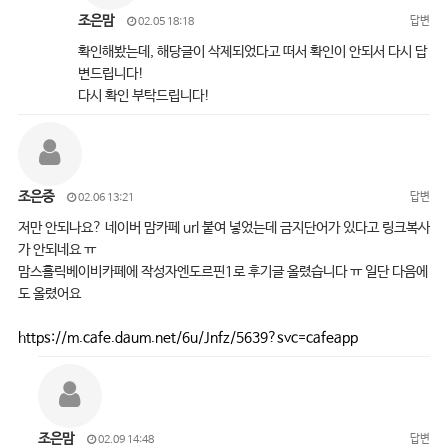
조은맘
답변
02.05 18:18
확인해봤는데, 해당글이 삭제되었다고 떠서 확인이 안되서 다시 답
변드립니다!
다시 확인 부탁드립니다!
조은중
답변
02.06 13:21
저만 안되나요? 네이버 맘카페 url 붙여 넣었는데 금지단어가 있다고 링크복사
가 안되네요 ㅠ
맘스홀릭베이비카페에 작성자엔도르핀1로 후기글 올렸습니다 ㅠ 일단 다음에
도 올렸어요
https://m.cafe.daum.net/6u/Jnfz/5639?svc=cafeapp
조은맘
답변
02.09 14:48