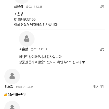
조은정
답변
02.11 12:28
조은정
01094938466
이름 연락처 남겼어요 감사합니다
조은맘
답변
02.13 12:19
이벤트 참여해주셔서 감사합니다!
상품권 문자로 발송드렸으니, 확인 부탁드립니다 ♥
김소희
답변
삭제
03.04 15:29
댓글내용 확인