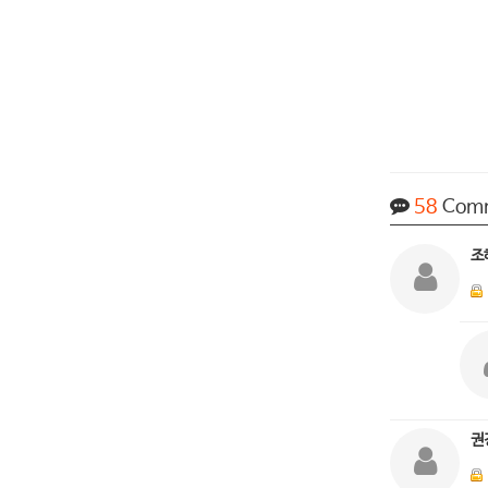
58
Com
조
권