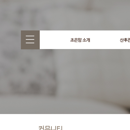
조은맘 소개
산후
커뮤니티