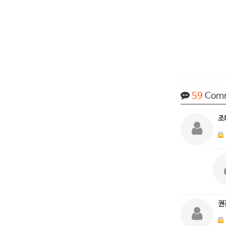
59
Com
조
권