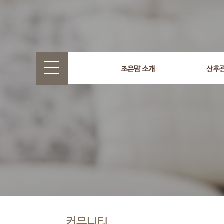
조은맘 소개
산후
커뮤니티