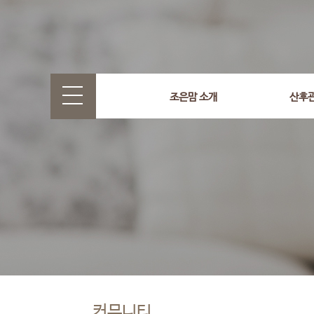
조은맘 소개
산후
커뮤니티