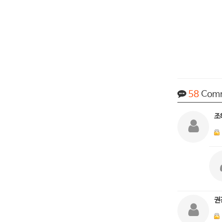
58
Com
조
권