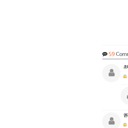
59
Com
조
권