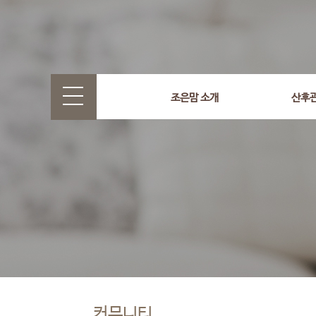
조은맘 소개
산후
커뮤니티