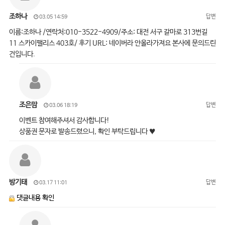
조하나
답변
03.05 14:59
이름:조하나 /연락처:010-3522-4909/주소: 대전 서구 갈마로 313번길
11 스카이팰리스 403호/ 후기 URL: 네이버라 안올라가져요 본사에 문의드린
건입니다.
조은맘
답변
03.06 18:19
이벤트 참여해주셔서 감사합니다!
상품권 문자로 발송드렸으니, 확인 부탁드립니다 ♥
방기태
답변
03.17 11:01
댓글내용 확인