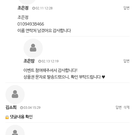
조은정
답변
02.11 12:28
조은정
01094938466
이름 연락처 남겼어요 감사합니다
조은맘
답변
02.13 12:19
이벤트 참여해주셔서 감사합니다!
상품권 문자로 발송드렸으니, 확인 부탁드립니다 ♥
김소희
답변
삭제
03.04 15:29
댓글내용 확인