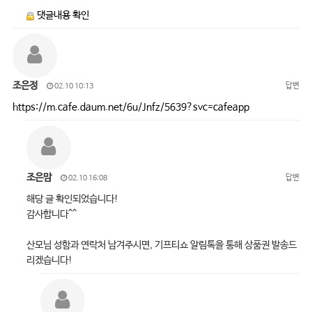
댓글내용 확인
조은정
답변
02.10 10:13
https://m.cafe.daum.net/6u/Jnfz/5639?svc=cafeapp
조은맘
답변
02.10 16:08
해당 글 확인되었습니다!
감사합니다^^
산모님 성함과 연락처 남겨주시면, 기프티쇼 알림톡을 통해 상품권 발송드
리겠습니다!