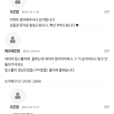
조은맘
답변
03.19 11:26
이벤트 참여해주셔서 감사합니다!
상품권 문자로 발송드렸으니, 확인 부탁드립니다 ♥
태오태은맘
답변
03.23 09:41
네이버 맘스홀릭에 올렸는데 네이버 영어약자에 A, V 가 금지어라고 링크 안
올라가지네요.
맘스홀리 경상도맘들(구미맘들) 폴더에 올렸습니다.
오지혜 010-2036-2840
조은맘
답변
03.26 13:19