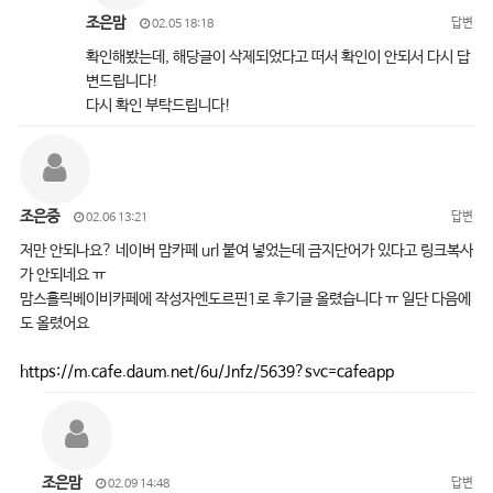
조은맘
답변
02.05 18:18
확인해봤는데, 해당글이 삭제되었다고 떠서 확인이 안되서 다시 답
변드립니다!
다시 확인 부탁드립니다!
조은중
답변
02.06 13:21
저만 안되나요? 네이버 맘카페 url 붙여 넣었는데 금지단어가 있다고 링크복사
가 안되네요 ㅠ
맘스홀릭베이비카페에 작성자엔도르핀1로 후기글 올렸습니다 ㅠ 일단 다음에
도 올렸어요
https://m.cafe.daum.net/6u/Jnfz/5639?svc=cafeapp
조은맘
답변
02.09 14:48