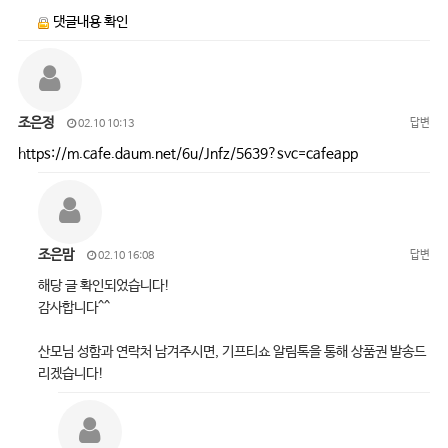
댓글내용 확인
조은정
답변
02.10 10:13
https://m.cafe.daum.net/6u/Jnfz/5639?svc=cafeapp
조은맘
답변
02.10 16:08
해당 글 확인되었습니다!
감사합니다^^
산모님 성함과 연락처 남겨주시면, 기프티쇼 알림톡을 통해 상품권 발송드
리겠습니다!