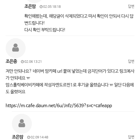
조은맘
답변
02.05 18:18
확인해봤는데, 해당글이 삭제되었다고 떠서 확인이 안되서 다시 답
변드립니다!
다시 확인 부탁드립니다!
조은중
답변
02.06 13:21
저만 안되나요? 네이버 맘카페 url 붙여 넣었는데 금지단어가 있다고 링크복사
가 안되네요 ㅠ
맘스홀릭베이비카페에 작성자엔도르핀1로 후기글 올렸습니다 ㅠ 일단 다음에
도 올렸어요
https://m.cafe.daum.net/6u/Jnfz/5639?svc=cafeapp
조은맘
답변
02.09 14:48