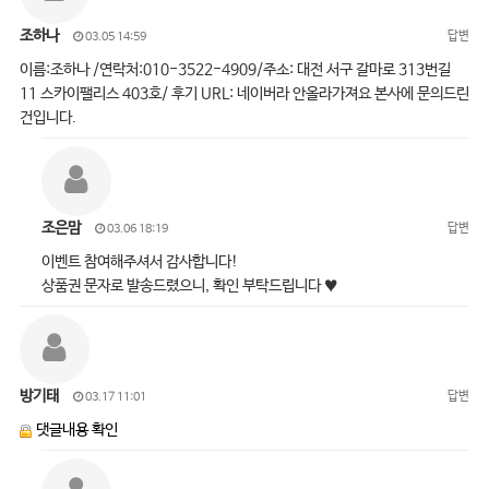
조하나
답변
03.05 14:59
이름:조하나 /연락처:010-3522-4909/주소: 대전 서구 갈마로 313번길
11 스카이팰리스 403호/ 후기 URL: 네이버라 안올라가져요 본사에 문의드린
건입니다.
조은맘
답변
03.06 18:19
이벤트 참여해주셔서 감사합니다!
상품권 문자로 발송드렸으니, 확인 부탁드립니다 ♥
방기태
답변
03.17 11:01
댓글내용 확인