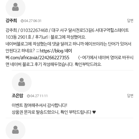
강주희
답변
04.27 06:31
강주희 / 01032267468 / 대구 서구 달서천로53길6 서대구역힐스테이트
103동 2901호 / 후기url : 블로그에 작성했어요.
네이버블로그에 작성했는데 댓글 달려고 하니까 에이브이라는 단어가 있어서
안된다고 하네요? ;;
https://blog.네이
버.com/africaxia/224266227355
<-여기에서 네이버 영어로 바꾸시
면 네이버 블로그 후기 작성해두었습니다. 확인부탁드려요.
조은맘
답변
04.27 11:11
이벤트 참여해주셔서 감사합니다!
상품권 문자로 발송드렸으니, 확인 부탁드립니다 ♥