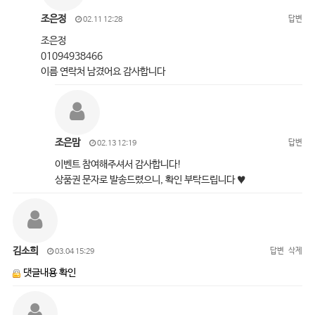
조은정
답변
02.11 12:28
조은정
01094938466
이름 연락처 남겼어요 감사합니다
조은맘
답변
02.13 12:19
이벤트 참여해주셔서 감사합니다!
상품권 문자로 발송드렸으니, 확인 부탁드립니다 ♥
김소희
답변
삭제
03.04 15:29
댓글내용 확인