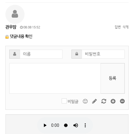
관우맘
답변
삭제
08.08 15:52
댓글내용 확인
등록
비밀글