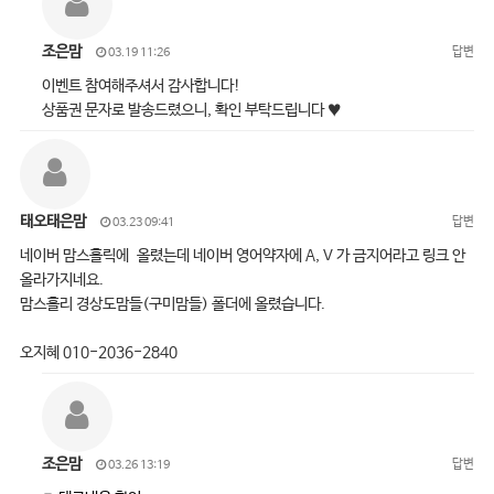
조은맘
답변
03.19 11:26
이벤트 참여해주셔서 감사합니다!
상품권 문자로 발송드렸으니, 확인 부탁드립니다 ♥
태오태은맘
답변
03.23 09:41
네이버 맘스홀릭에 올렸는데 네이버 영어약자에 A, V 가 금지어라고 링크 안
올라가지네요.
맘스홀리 경상도맘들(구미맘들) 폴더에 올렸습니다.
오지혜 010-2036-2840
조은맘
답변
03.26 13:19