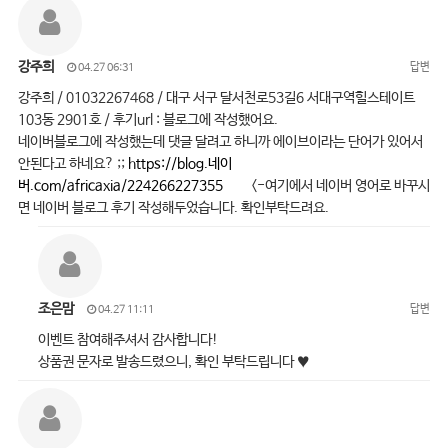
강주희
답변
04.27 06:31
강주희 / 01032267468 / 대구 서구 달서천로53길6 서대구역힐스테이트
103동 2901호 / 후기url : 블로그에 작성했어요.
네이버블로그에 작성했는데 댓글 달려고 하니까 에이브이라는 단어가 있어서
안된다고 하네요? ;;
https://blog.네이
버.com/africaxia/224266227355
<-여기에서 네이버 영어로 바꾸시
면 네이버 블로그 후기 작성해두었습니다. 확인부탁드려요.
조은맘
답변
04.27 11:11
이벤트 참여해주셔서 감사합니다!
상품권 문자로 발송드렸으니, 확인 부탁드립니다 ♥