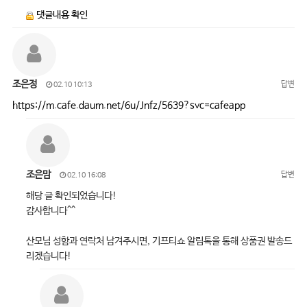
댓글내용 확인
조은정
답변
02.10 10:13
https://m.cafe.daum.net/6u/Jnfz/5639?svc=cafeapp
조은맘
답변
02.10 16:08
해당 글 확인되었습니다!
감사합니다^^
산모님 성함과 연락처 남겨주시면, 기프티쇼 알림톡을 통해 상품권 발송드
리겠습니다!