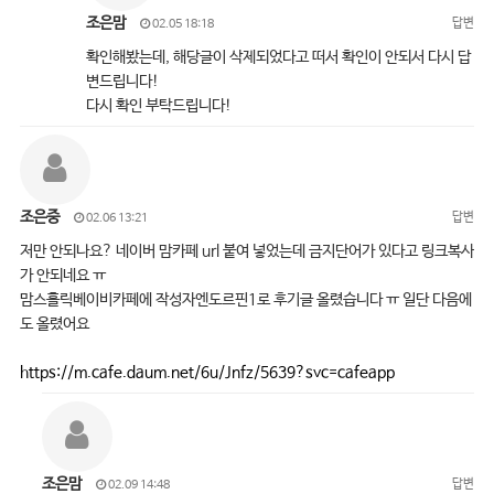
조은맘
답변
02.05 18:18
확인해봤는데, 해당글이 삭제되었다고 떠서 확인이 안되서 다시 답
변드립니다!
다시 확인 부탁드립니다!
조은중
답변
02.06 13:21
저만 안되나요? 네이버 맘카페 url 붙여 넣었는데 금지단어가 있다고 링크복사
가 안되네요 ㅠ
맘스홀릭베이비카페에 작성자엔도르핀1로 후기글 올렸습니다 ㅠ 일단 다음에
도 올렸어요
https://m.cafe.daum.net/6u/Jnfz/5639?svc=cafeapp
조은맘
답변
02.09 14:48