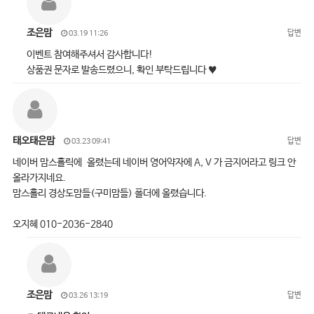
조은맘
답변
03.19 11:26
이벤트 참여해주셔서 감사합니다!
상품권 문자로 발송드렸으니, 확인 부탁드립니다 ♥
태오태은맘
답변
03.23 09:41
네이버 맘스홀릭에 올렸는데 네이버 영어약자에 A, V 가 금지어라고 링크 안
올라가지네요.
맘스홀리 경상도맘들(구미맘들) 폴더에 올렸습니다.
오지혜 010-2036-2840
조은맘
답변
03.26 13:19