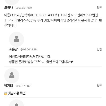
조하나
답변
03.05 14:59
이름:조하나 /연락처:010-3522-4909/주소: 대전 서구 갈마로 313번길
11 스카이팰리스 403호/ 후기 URL: 네이버라 안올라가져요 본사에 문의드린
건입니다.
조은맘
답변
03.06 18:19
이벤트 참여해주셔서 감사합니다!
상품권 문자로 발송드렸으니, 확인 부탁드립니다 ♥
방기태
답변
03.17 11:01
댓글내용 확인