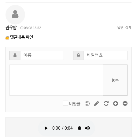
관우맘
답변
삭제
08.08 15:52
댓글내용 확인
등록
비밀글