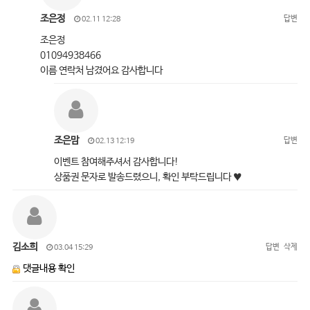
조은정
답변
02.11 12:28
조은정
01094938466
이름 연락처 남겼어요 감사합니다
조은맘
답변
02.13 12:19
이벤트 참여해주셔서 감사합니다!
상품권 문자로 발송드렸으니, 확인 부탁드립니다 ♥
김소희
답변
삭제
03.04 15:29
댓글내용 확인