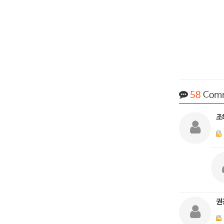
58
Com
조
권