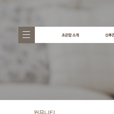
조은맘 소개
산후
커뮤니티