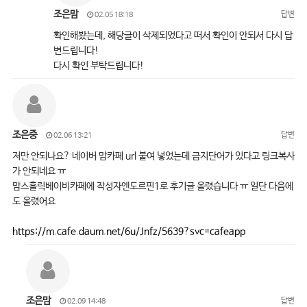
조은맘
답변
02.05 18:18
확인해봤는데, 해당글이 삭제되었다고 떠서 확인이 안되서 다시 답
변드립니다!
다시 확인 부탁드립니다!
조은중
답변
02.06 13:21
저만 안되나요? 네이버 맘카페 url 붙여 넣었는데 금지단어가 있다고 링크복사
가 안되네요 ㅠ
맘스홀릭베이비카페에 작성자엔도르핀1로 후기글 올렸습니다 ㅠ 일단 다음에
도 올렸어요
https://m.cafe.daum.net/6u/Jnfz/5639?svc=cafeapp
조은맘
답변
02.09 14:48