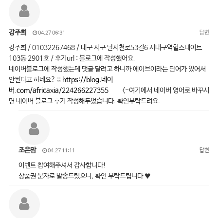
강주희
답변
04.27 06:31
강주희 / 01032267468 / 대구 서구 달서천로53길6 서대구역힐스테이트
103동 2901호 / 후기url : 블로그에 작성했어요.
네이버블로그에 작성했는데 댓글 달려고 하니까 에이브이라는 단어가 있어서
안된다고 하네요? ;;
https://blog.네이
버.com/africaxia/224266227355
<-여기에서 네이버 영어로 바꾸시
면 네이버 블로그 후기 작성해두었습니다. 확인부탁드려요.
조은맘
답변
04.27 11:11
이벤트 참여해주셔서 감사합니다!
상품권 문자로 발송드렸으니, 확인 부탁드립니다 ♥