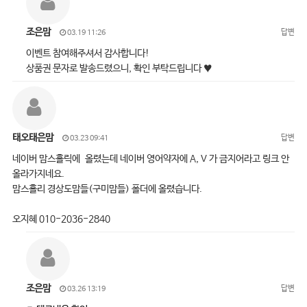
조은맘
답변
03.19 11:26
이벤트 참여해주셔서 감사합니다!
상품권 문자로 발송드렸으니, 확인 부탁드립니다 ♥
태오태은맘
답변
03.23 09:41
네이버 맘스홀릭에 올렸는데 네이버 영어약자에 A, V 가 금지어라고 링크 안
올라가지네요.
맘스홀리 경상도맘들(구미맘들) 폴더에 올렸습니다.
오지혜 010-2036-2840
조은맘
답변
03.26 13:19