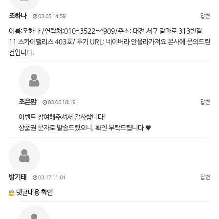
조하나
답변
03.05 14:59
이름:조하나 /연락처:010-3522-4909/주소: 대전 서구 갈마로 313번길
11 스카이팰리스 403호/ 후기 URL: 네이버라 안올라가져요 본사에 문의드린
건입니다.
조은맘
답변
03.06 18:19
이벤트 참여해주셔서 감사합니다!
상품권 문자로 발송드렸으니, 확인 부탁드립니다 ♥
방기태
답변
03.17 11:01
댓글내용 확인