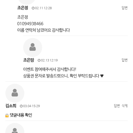
조은정
답변
02.11 12:28
조은정
01094938466
이름 연락처 남겼어요 감사합니다
조은맘
답변
02.13 12:19
이벤트 참여해주셔서 감사합니다!
상품권 문자로 발송드렸으니, 확인 부탁드립니다 ♥
김소희
답변
삭제
03.04 15:29
댓글내용 확인