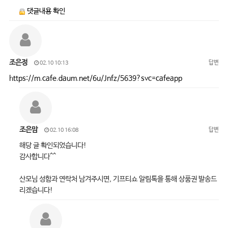
댓글내용 확인
조은정
답변
02.10 10:13
https://m.cafe.daum.net/6u/Jnfz/5639?svc=cafeapp
조은맘
답변
02.10 16:08
해당 글 확인되었습니다!
감사합니다^^
산모님 성함과 연락처 남겨주시면, 기프티쇼 알림톡을 통해 상품권 발송드
리겠습니다!