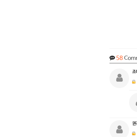
58
Com
조
권