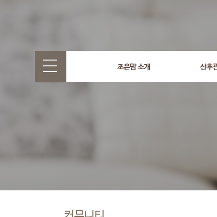
조은맘 소개
산후
커뮤니티